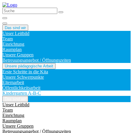
Das sind wir
Unser Leitbild
Team
Einrichtung
Raumplan
Unsere Gruppen
Betreuungsangebot / Öffnungszeiten
Unsere pädagogische Arbeit
Erste Schritte in die Kita
Unsere Schwerpunkte
Elternarbeit
Öffentlichkeitsarbeit
Kindergarten A-B-C
Das sind wir
Unser Leitbild
Team
Einrichtung
Raumplan
Unsere Gruppen
Betreuungsangebot / Öffnungszeiten