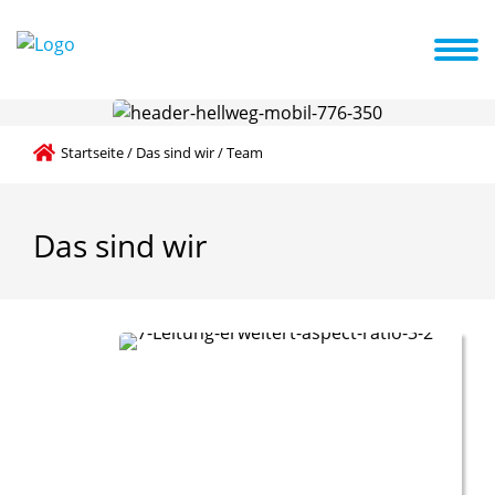
sind wir
Unsere pädagogische Arbeit
Kindergarten A-B-C
Startseite
/
Das sind wir
/
Team
Das
sind
wir